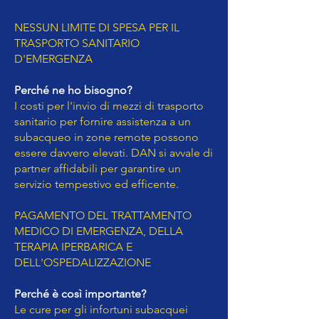
NESSUN LIMITE DI SPESA PER IL
TRASPORTO SANITARIO
D'EMERGENZA
Perché ne ho bisogno?
I costi per l'invio di mezzi di trasporto
sanitario per fornire assistenza a un
subacqueo in zone remote possono
essere davvero elevati. DAN si avvale di
partner affidabili per garantire un
servizio tempestivo ed efficente.
PAGAMENTO DEL TRATTAMENTO
MEDICO DI EMERGENZA, DELLA
TERAPIA IPERBARICA E
DELL'OSPEDALIZZAZIONE
Perché è così importante?
Le cure per gli infortuni subacquei