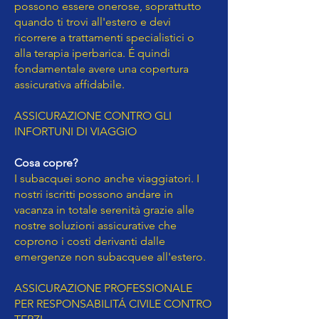
possono essere onerose, soprattutto
quando ti trovi all'estero e devi
ricorrere a trattamenti specialistici o
alla terapia iperbarica. É quindi
fondamentale avere una copertura
assicurativa affidabile.
ASSICURAZIONE CONTRO GLI
INFORTUNI DI VIAGGIO
Cosa copre?
I subacquei sono anche viaggiatori. I
nostri iscritti possono andare in
vacanza in totale serenità grazie alle
nostre soluzioni assicurative che
coprono i costi derivanti dalle
emergenze non subacquee all'estero.
ASSICURAZIONE PROFESSIONALE
PER RESPONSABILITÁ CIVILE CONTRO