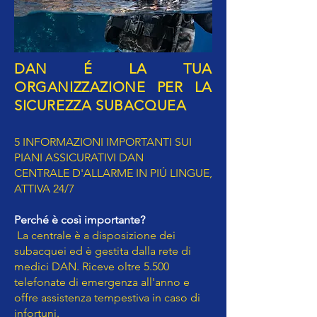
DAN É LA TUA
ORGANIZZAZIONE PER LA
SICUREZZA SUBACQUEA
5 INFORMAZIONI IMPORTANTI SUI
PIANI ASSICURATIVI DAN
CENTRALE D'ALLARME IN PIÚ LINGUE,
ATTIVA 24/7
Perché è così importante?
La centrale è a disposizione dei
subacquei ed è gestita dalla rete di
medici DAN. Riceve oltre 5.500
telefonate di emergenza all'anno e
offre assistenza tempestiva in caso di
infortuni.