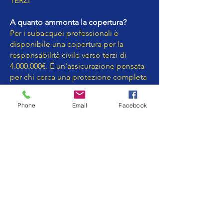
TERZI
A quanto ammonta la copertura?
Per i subacquei professionali è
disponibile una copertura per la
responsabilità civile verso terzi di
4.000.000
€. É un'assicurazione pensata
per chi cerca una protezione completa
contro le richieste di indennizzo,
inclusa la difesa legale.
Phone
Email
Facebook
Per avere maggiori informazioni non
esitare a contattarci.
Per l'iscrizione al DAN collegati al tasto
qui sotto.
Non dimenticare di indicare il nostro
codice sponsor: 206165
Iscrizione per i PADI-PRO